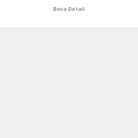
Baca Detail
S
e