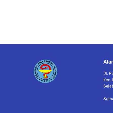
Ala
Jl. P
Kec. 
Sela
Suma