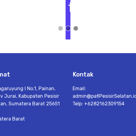
t
L
i
h
a
t
D
e
t
a
il
mat
Kontak
agaruyung I No.1, Painan,
Email:
Iv Jurai, Kabupaten Pesisir
admin@pafiPesisirSelatan.i
tan, Sumatera Barat 25651
Telp: +6282162309154
tera Barat