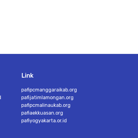
Link
pafipcmanggaraikab.org
d
pafijatimlamongan.org
pafipcmalinaukab.org
pafiaekkuasan.org
pafiyogyakarta.or.id