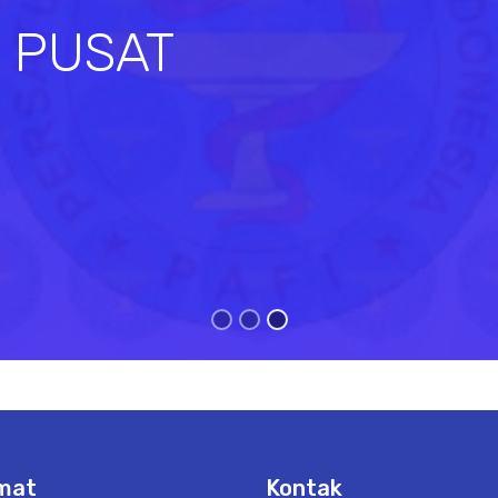
I PUSAT
s
mat
Kontak