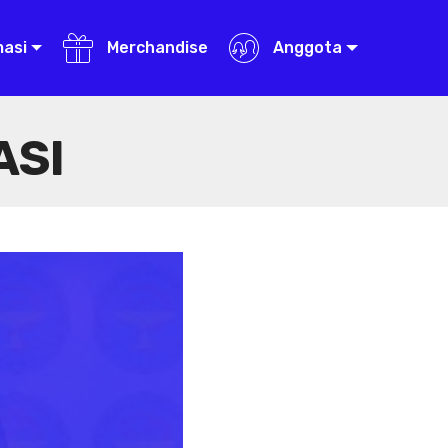
masi
Merchandise
Anggota
ASI