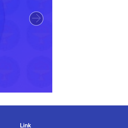
Next
Link