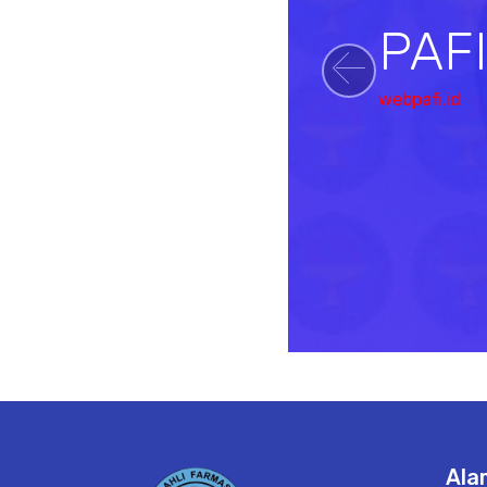
PAF
Previou
webpafi.id
Ala